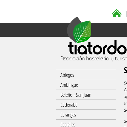
S
Abiegos
S
Ambingue
C
Beleño - San Juan
a
t
Cadenaba
S
Carangas
S
Casielles