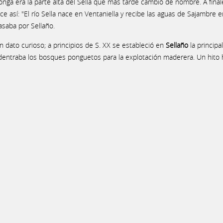
onga era la parte alta del Sella que más tarde cambió de nombre. A finales
ice así: "El río Sella nace en Ventaniella y recibe las aguas de Sajambre 
asaba por Sellaño.
n dato curioso; a principios de S. XX se estableció en
Sellaño
la principa
dentraba los bosques ponguetos para la explotación maderera. Un hito hi