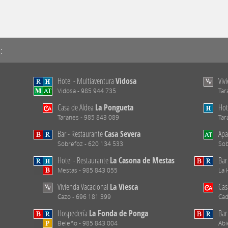
:
Hotel - Multiaventura
Vidosa
Viv
Vidosa - 985 944 735
Tar
Casa de Aldea
La Pongueta
Hot
Taranes - 985 843 089
Tar
Bar - Restaurante
Casa Severa
Apa
Sobrefoz - 620 134 533
Sob
Hotel - Restaurante
La Casona de Mestas
Bar
Mestas - 985 843 055
La 
Vivienda Vacacional
La Viesca
Cas
Cazo - 696 181 399
Cad
Hospedería
La Fonda de Ponga
Bar
Beleño - 985 843 004
Abi