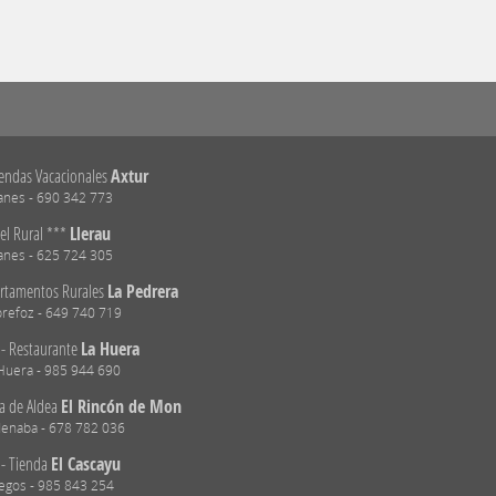
iendas Vacacionales
Axtur
anes - 690 342 773
el Rural ***
Llerau
anes - 625 724 305
rtamentos Rurales
La Pedrera
refoz - 649 740 719
 - Restaurante
La Huera
Huera - 985 944 690
a de Aldea
El Rincón de Mon
enaba - 678 782 036
 - Tienda
El Cascayu
egos - 985 843 254