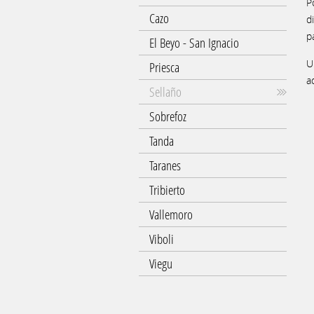
P
Cazo
d
p
El Beyo - San Ignacio
U
Priesca
a
Sellaño
Sobrefoz
Tanda
Taranes
Tribierto
Vallemoro
Viboli
Viegu