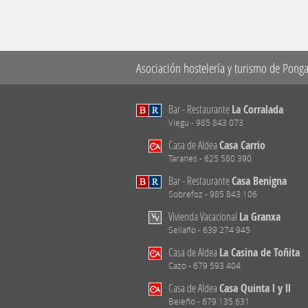
Asociación hostelería y turismo de Ponga
Bar - Restaurante
La Corralada
Viegu - 985 843 073
Casa de Aldea
Casa Carrio
Taranes - 625 580 390
Bar - Restaurante
Casa Benigna
Sobrefoz - 985 843 106
Vivienda Vacacional
La Granxa
Sellaño - 639 274 945
Casa de Aldea
La Casina de Toñita
Cazo - 679 593 404
Casa de Aldea
Casa Quinta l y ll
Beleño - 679 135 631