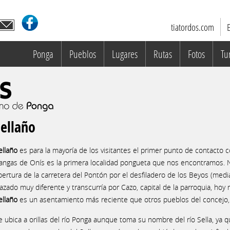
tiatordos.com
E
Ponga
Pueblos
Lugares
Rutas
Fotos
Tu
ellaño
ellaño
es para la mayoría de los visitantes el primer punto de contacto 
angas de Onís es la primera localidad pongueta que nos encontramos. N
pertura de la carretera del Pontón por el desfiladero de los Beyos (media
razado muy diferente y transcurría por Cazo, capital de la parroquia, hoy
ellaño
es un asentamiento más reciente que otros pueblos del concejo, 
e ubica a orillas del río Ponga aunque toma su nombre del río Sella, ya 