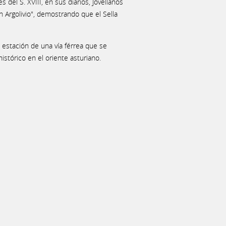
 del S. XVIII, en sus diarios, Jovellanos
en Argolivio", demostrando que el Sella
l estación de una vía férrea que se
stórico en el oriente asturiano.